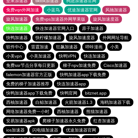
坚果加速器
tiktok加速器
狗急加速器官网
免费vqn外网加速
小蓝鸟
优途加速器官网
风驰加速器
旋风加速器
免费vps加速器外网苹果版
旋风加速度器
快连加速器
快连加速器官网入口
原子加速器
快鸭加速器
快柠檬加速器
旋风加速度器
外网网址导航
软件中心
雷霆加速
狂飙加速器
哔咔漫画
小美
小美vpn
小美加速器
快鸭VPN
快连加速器
免费ssr节点分享每日更新
梯子npv加速免费
Cisco加速器
falemon加速器官方正版
快鸭加速器app下载免费
免费的梯子加速器推荐
快连加速器app
快鸭加速器app下载免费
快鸭官网
bitznet.app
西柚加速器
白鲸加速器
火箭加速器1.3
海鸥加速器下载
网络加速器免费一小时
西柚加速器
熊猫加速器
安易加速器apk
爬梯子加速器永久免费
红杏加速器
ios加速器
闪电猫加速器
优途加速器官网