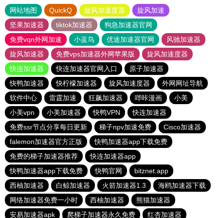
网站地图
QuickQ
旋风加速度器
旋风加速
坚果加速器
tiktok加速器
狗急加速器官网
免费vqn外网加速
小蓝鸟
优途加速器官网
风驰加速器
旋风加速器
免费vps加速器外网苹果版
旋风加速度器
快连加速器
快连加速器官网入口
原子加速器
快鸭加速器
快柠檬加速器
旋风加速度器
外网网址导航
软件中心
雷霆加速
狂飙加速器
哔咔漫画
小美
小美vpn
小美加速器
快鸭VPN
快连加速器
免费ssr节点分享每日更新
梯子npv加速免费
Cisco加速器
falemon加速器官方正版
快鸭加速器app下载免费
免费的梯子加速器推荐
快连加速器app
快鸭加速器app下载免费
快鸭官网
bitznet.app
西柚加速器
白鲸加速器
火箭加速器1.3
海鸥加速器下载
网络加速器免费一小时
西柚加速器
熊猫加速器
安易加速器apk
爬梯子加速器永久免费
红杏加速器