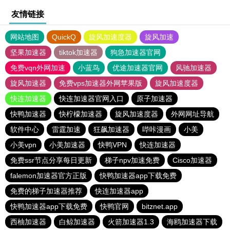
友情链接
网站地图
QuickQ
旋风加速度器
旋风加速
坚果加速器
tiktok加速器
狗急加速器官网
免费vqn外网加速
小蓝鸟
优途加速器官网
风驰加速器
旋风加速器
免费vps加速器外网苹果版
旋风加速度器
快连加速器
快连加速器官网入口
原子加速器
快鸭加速器
快柠檬加速器
旋风加速度器
外网网址导航
软件中心
雷霆加速
狂飙加速器
哔咔漫画
小美
小美vpn
小美加速器
快鸭VPN
快连加速器
免费ssr节点分享每日更新
梯子npv加速免费
Cisco加速器
falemon加速器官方正版
快鸭加速器app下载免费
免费的梯子加速器推荐
快连加速器app
快鸭加速器app下载免费
快鸭官网
bitznet.app
西柚加速器
白鲸加速器
火箭加速器1.3
海鸥加速器下载