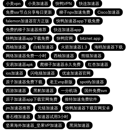
小美vpn
小美加速器
快鸭VPN
快连加速器
免费ssr节点分享每日更新
梯子npv加速免费
Cisco加速器
falemon加速器官方正版
快鸭加速器app下载免费
免费的梯子加速器推荐
快连加速器app
快鸭加速器app下载免费
快鸭官网
bitznet.app
西柚加速器
白鲸加速器
火箭加速器1.3
海鸥加速器下载
网络加速器免费一小时
西柚加速器
熊猫加速器
安易加速器apk
爬梯子加速器永久免费
红杏加速器
ios加速器
闪电猫加速器
优途加速器官网
原子加速器免费下载
老王vnp新版
spotify加速器
西游加速器
黑豹加速器
一分机场
国外免费svn
原子加速器app下载官网免费
推特加速免费软件
jm加速器推荐
元链加速器
快鸭加速器下载官网安卓
番石榴加速器
加速器试用3小时
坚果海外加速器_坚果VP加速器
黑洞加速器