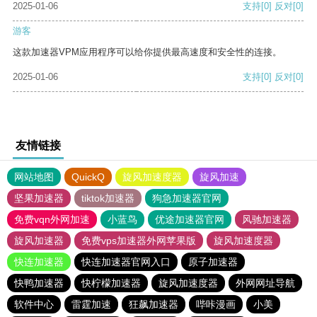
2025-01-06
支持
[0]
反对
[0]
游客
这款加速器VPM应用程序可以给你提供最高速度和安全性的连接。
2025-01-06
支持
[0]
反对
[0]
友情链接
网站地图
QuickQ
旋风加速度器
旋风加速
坚果加速器
tiktok加速器
狗急加速器官网
免费vqn外网加速
小蓝鸟
优途加速器官网
风驰加速器
旋风加速器
免费vps加速器外网苹果版
旋风加速度器
快连加速器
快连加速器官网入口
原子加速器
快鸭加速器
快柠檬加速器
旋风加速度器
外网网址导航
软件中心
雷霆加速
狂飙加速器
哔咔漫画
小美