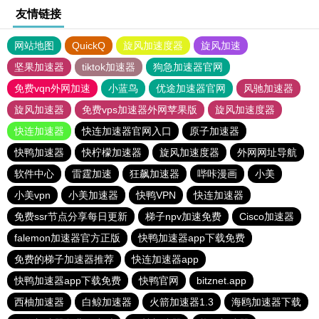
友情链接
网站地图
QuickQ
旋风加速度器
旋风加速
坚果加速器
tiktok加速器
狗急加速器官网
免费vqn外网加速
小蓝鸟
优途加速器官网
风驰加速器
旋风加速器
免费vps加速器外网苹果版
旋风加速度器
快连加速器
快连加速器官网入口
原子加速器
快鸭加速器
快柠檬加速器
旋风加速度器
外网网址导航
软件中心
雷霆加速
狂飙加速器
哔咔漫画
小美
小美vpn
小美加速器
快鸭VPN
快连加速器
免费ssr节点分享每日更新
梯子npv加速免费
Cisco加速器
falemon加速器官方正版
快鸭加速器app下载免费
免费的梯子加速器推荐
快连加速器app
快鸭加速器app下载免费
快鸭官网
bitznet.app
西柚加速器
白鲸加速器
火箭加速器1.3
海鸥加速器下载