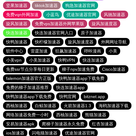
坚果加速器
tiktok加速器
狗急加速器官网
免费vqn外网加速
小蓝鸟
优途加速器官网
风驰加速器
旋风加速器
免费vps加速器外网苹果版
旋风加速度器
快连加速器
快连加速器官网入口
原子加速器
快鸭加速器
快柠檬加速器
旋风加速度器
外网网址导航
软件中心
雷霆加速
狂飙加速器
哔咔漫画
小美
小美vpn
小美加速器
快鸭VPN
快连加速器
免费ssr节点分享每日更新
梯子npv加速免费
Cisco加速器
falemon加速器官方正版
快鸭加速器app下载免费
免费的梯子加速器推荐
快连加速器app
快鸭加速器app下载免费
快鸭官网
bitznet.app
西柚加速器
白鲸加速器
火箭加速器1.3
海鸥加速器下载
网络加速器免费一小时
西柚加速器
熊猫加速器
安易加速器apk
爬梯子加速器永久免费
红杏加速器
ios加速器
闪电猫加速器
优途加速器官网