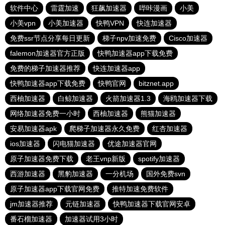
软件中心
雷霆加速
狂飙加速器
哔咔漫画
小美
小美vpn
小美加速器
快鸭VPN
快连加速器
免费ssr节点分享每日更新
梯子npv加速免费
Cisco加速器
falemon加速器官方正版
快鸭加速器app下载免费
免费的梯子加速器推荐
快连加速器app
快鸭加速器app下载免费
快鸭官网
bitznet.app
西柚加速器
白鲸加速器
火箭加速器1.3
海鸥加速器下载
网络加速器免费一小时
西柚加速器
熊猫加速器
安易加速器apk
爬梯子加速器永久免费
红杏加速器
ios加速器
闪电猫加速器
优途加速器官网
原子加速器免费下载
老王vnp新版
spotify加速器
西游加速器
黑豹加速器
一分机场
国外免费svn
原子加速器app下载官网免费
推特加速免费软件
jm加速器推荐
元链加速器
快鸭加速器下载官网安卓
番石榴加速器
加速器试用3小时