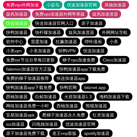
免费vqn外网加速
小蓝鸟
优途加速器官网
风驰加速器
旋风加速器
免费vps加速器外网苹果版
旋风加速度器
快连加速器
快连加速器官网入口
原子加速器
快鸭加速器
快柠檬加速器
旋风加速度器
外网网址导航
软件中心
雷霆加速
狂飙加速器
哔咔漫画
小美
小美vpn
小美加速器
快鸭VPN
快连加速器
免费ssr节点分享每日更新
梯子npv加速免费
Cisco加速器
falemon加速器官方正版
快鸭加速器app下载免费
免费的梯子加速器推荐
快连加速器app
快鸭加速器app下载免费
快鸭官网
bitznet.app
西柚加速器
白鲸加速器
火箭加速器1.3
海鸥加速器下载
网络加速器免费一小时
西柚加速器
熊猫加速器
安易加速器apk
爬梯子加速器永久免费
红杏加速器
ios加速器
闪电猫加速器
优途加速器官网
原子加速器免费下载
老王vnp新版
spotify加速器