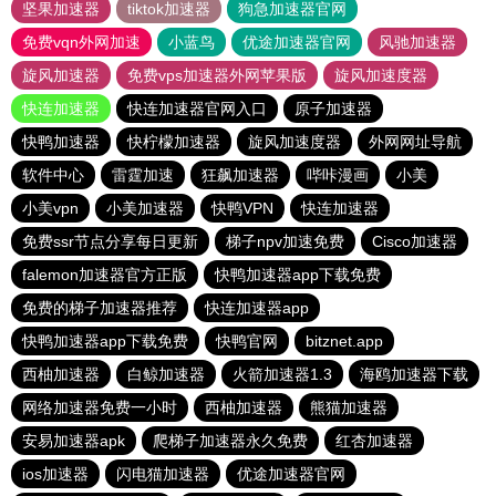
坚果加速器
tiktok加速器
狗急加速器官网
免费vqn外网加速
小蓝鸟
优途加速器官网
风驰加速器
旋风加速器
免费vps加速器外网苹果版
旋风加速度器
快连加速器
快连加速器官网入口
原子加速器
快鸭加速器
快柠檬加速器
旋风加速度器
外网网址导航
软件中心
雷霆加速
狂飙加速器
哔咔漫画
小美
小美vpn
小美加速器
快鸭VPN
快连加速器
免费ssr节点分享每日更新
梯子npv加速免费
Cisco加速器
falemon加速器官方正版
快鸭加速器app下载免费
免费的梯子加速器推荐
快连加速器app
快鸭加速器app下载免费
快鸭官网
bitznet.app
西柚加速器
白鲸加速器
火箭加速器1.3
海鸥加速器下载
网络加速器免费一小时
西柚加速器
熊猫加速器
安易加速器apk
爬梯子加速器永久免费
红杏加速器
ios加速器
闪电猫加速器
优途加速器官网