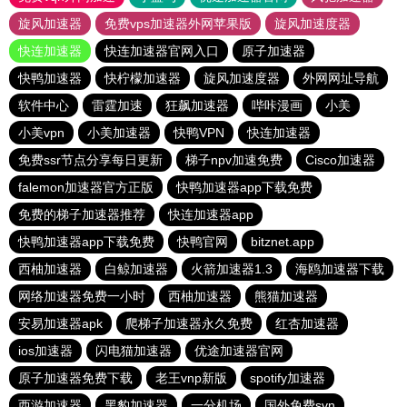
旋风加速器
免费vps加速器外网苹果版
旋风加速度器
快连加速器
快连加速器官网入口
原子加速器
快鸭加速器
快柠檬加速器
旋风加速度器
外网网址导航
软件中心
雷霆加速
狂飙加速器
哔咔漫画
小美
小美vpn
小美加速器
快鸭VPN
快连加速器
免费ssr节点分享每日更新
梯子npv加速免费
Cisco加速器
falemon加速器官方正版
快鸭加速器app下载免费
免费的梯子加速器推荐
快连加速器app
快鸭加速器app下载免费
快鸭官网
bitznet.app
西柚加速器
白鲸加速器
火箭加速器1.3
海鸥加速器下载
网络加速器免费一小时
西柚加速器
熊猫加速器
安易加速器apk
爬梯子加速器永久免费
红杏加速器
ios加速器
闪电猫加速器
优途加速器官网
原子加速器免费下载
老王vnp新版
spotify加速器
西游加速器
黑豹加速器
一分机场
国外免费svn