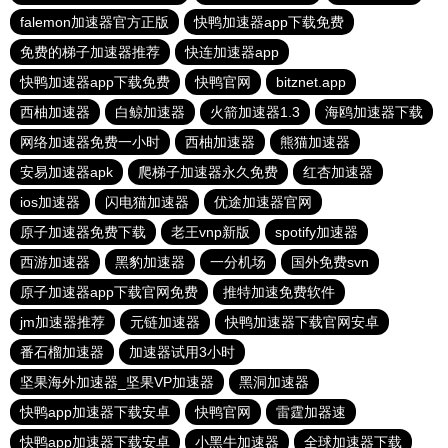
falemon加速器官方正版
快鸭加速器app下载免费
免费的梯子加速器推荐
快连加速器app
快鸭加速器app下载免费
快鸭官网
bitznet.app
西柚加速器
白鲸加速器
火箭加速器1.3
海鸥加速器下载
网络加速器免费一小时
西柚加速器
熊猫加速器
安易加速器apk
爬梯子加速器永久免费
红杏加速器
ios加速器
闪电猫加速器
优途加速器官网
原子加速器免费下载
老王vnp新版
spotify加速器
西游加速器
黑豹加速器
一分机场
国外免费svn
原子加速器app下载官网免费
推特加速免费软件
jm加速器推荐
元链加速器
快鸭加速器下载官网安卓
番石榴加速器
加速器试用3小时
坚果海外加速器_坚果VP加速器
黑洞加速器
快鸭app加速器下载安卓
快鸭官网
雷霆加器速
快鸭app加速器下载安卓
小黑牛加速器
全球加速器下载