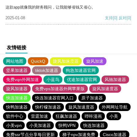
这款app就像我的财务顾问，让我能够省钱又省心。
2025-01-08
支持
[0]
反对
[0]
友情链接
网站地图
QuickQ
旋风加速度器
旋风加速
坚果加速器
tiktok加速器
狗急加速器官网
免费vqn外网加速
小蓝鸟
优途加速器官网
风驰加速器
旋风加速器
免费vps加速器外网苹果版
旋风加速度器
快连加速器
快连加速器官网入口
原子加速器
快鸭加速器
快柠檬加速器
旋风加速度器
外网网址导航
软件中心
雷霆加速
狂飙加速器
哔咔漫画
小美
小美vpn
小美加速器
快鸭VPN
快连加速器
免费ssr节点分享每日更新
梯子npv加速免费
Cisco加速器