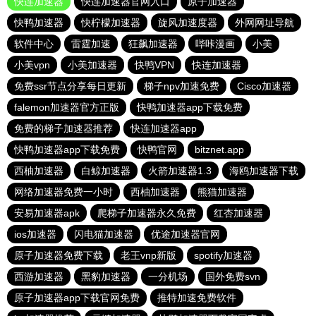
快连加速器
快连加速器官网入口
原子加速器
快鸭加速器
快柠檬加速器
旋风加速度器
外网网址导航
软件中心
雷霆加速
狂飙加速器
哔咔漫画
小美
小美vpn
小美加速器
快鸭VPN
快连加速器
免费ssr节点分享每日更新
梯子npv加速免费
Cisco加速器
falemon加速器官方正版
快鸭加速器app下载免费
免费的梯子加速器推荐
快连加速器app
快鸭加速器app下载免费
快鸭官网
bitznet.app
西柚加速器
白鲸加速器
火箭加速器1.3
海鸥加速器下载
网络加速器免费一小时
西柚加速器
熊猫加速器
安易加速器apk
爬梯子加速器永久免费
红杏加速器
ios加速器
闪电猫加速器
优途加速器官网
原子加速器免费下载
老王vnp新版
spotify加速器
西游加速器
黑豹加速器
一分机场
国外免费svn
原子加速器app下载官网免费
推特加速免费软件