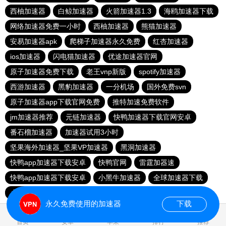
西柚加速器
白鲸加速器
火箭加速器1.3
海鸥加速器下载
网络加速器免费一小时
西柚加速器
熊猫加速器
安易加速器apk
爬梯子加速器永久免费
红杏加速器
ios加速器
闪电猫加速器
优途加速器官网
原子加速器免费下载
老王vnp新版
spotify加速器
西游加速器
黑豹加速器
一分机场
国外免费svn
原子加速器app下载官网免费
推特加速免费软件
jm加速器推荐
元链加速器
快鸭加速器下载官网安卓
番石榴加速器
加速器试用3小时
坚果海外加速器_坚果VP加速器
黑洞加速器
快鸭app加速器下载安卓
快鸭官网
雷霆加器速
快鸭app加速器下载安卓
小黑牛加速器
全球加速器下载
小猫咪clash教程
小牛加速
永久免费使用的加速器
下载
0.018824s
首页
安卓
苹果
排行
推荐