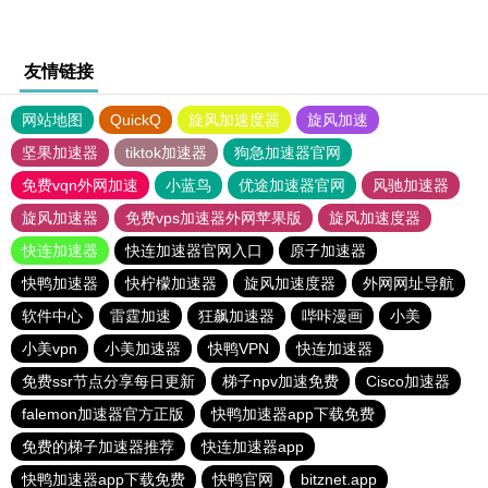
友情链接
网站地图
QuickQ
旋风加速度器
旋风加速
坚果加速器
tiktok加速器
狗急加速器官网
免费vqn外网加速
小蓝鸟
优途加速器官网
风驰加速器
旋风加速器
免费vps加速器外网苹果版
旋风加速度器
快连加速器
快连加速器官网入口
原子加速器
快鸭加速器
快柠檬加速器
旋风加速度器
外网网址导航
软件中心
雷霆加速
狂飙加速器
哔咔漫画
小美
小美vpn
小美加速器
快鸭VPN
快连加速器
免费ssr节点分享每日更新
梯子npv加速免费
Cisco加速器
falemon加速器官方正版
快鸭加速器app下载免费
免费的梯子加速器推荐
快连加速器app
快鸭加速器app下载免费
快鸭官网
bitznet.app