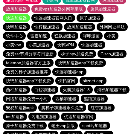
免费vqn外网加速
小蓝鸟
优途加速器官网
风驰加速器
旋风加速器
免费vps加速器外网苹果版
旋风加速度器
快连加速器
快连加速器官网入口
原子加速器
快鸭加速器
快柠檬加速器
旋风加速度器
外网网址导航
软件中心
雷霆加速
狂飙加速器
哔咔漫画
小美
小美vpn
小美加速器
快鸭VPN
快连加速器
免费ssr节点分享每日更新
梯子npv加速免费
Cisco加速器
falemon加速器官方正版
快鸭加速器app下载免费
免费的梯子加速器推荐
快连加速器app
快鸭加速器app下载免费
快鸭官网
bitznet.app
西柚加速器
白鲸加速器
火箭加速器1.3
海鸥加速器下载
网络加速器免费一小时
西柚加速器
熊猫加速器
安易加速器apk
爬梯子加速器永久免费
红杏加速器
ios加速器
闪电猫加速器
优途加速器官网
原子加速器免费下载
老王vnp新版
spotify加速器